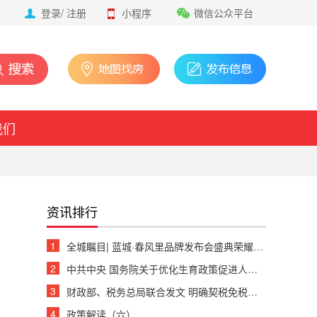
登录
/
注册
小程序
微信公众平台
我们
资讯排行
1
全城瞩目| 蓝城·春风里品牌发布会盛典荣耀绽放
2
中共中央 国务院关于优化生育政策促进人口长期均衡发展的决定
3
财政部、税务总局联合发文 明确契税免税、退税等政策
4
政策解读（六）