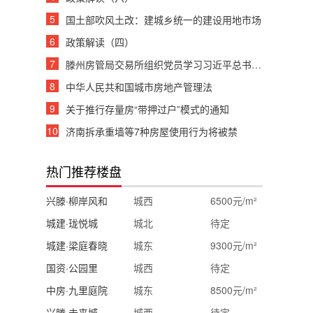
5
国土部吹风土改：建城乡统一的建设用地市场
6
政策解读（四）
7
滕州房管局交易所组织党员学习习近平总书记重要讲话
8
中华人民共和国城市房地产管理法
9
关于推行存量房“带押过户”模式的通知
10
济南拆承重墙等7种房屋使用行为将被禁
热门推荐楼盘
兴滕·柳岸风和
城西
6500元/m²
城建·珑悦城
城北
待定
城建·梁庭春晓
城东
9300元/m²
国资·公园里
城西
待定
中房·九里庭院
城东
8500元/m²
兴滕·未来城
城西
待定