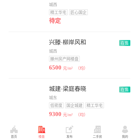
城西
精工华宅
匠心国企
待定
兴滕·柳岸风和
在售
城西
滕州房产网楼盘
6500
元/m²
（均）
城建·梁庭春晓
在售
城东
低密度
国企城建
精工华宅
9300
元/m²
（均）
中房·九里庭院
在售
首页
楼盘
发布
二手房
我的