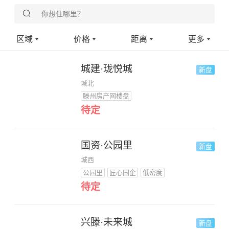
你想住哪里？
城郊
8000-10000元
3000米内
重置
确定
区域
价格
距离
更多
高铁新区
10000-15000元
5000米内
城建·珑悦城
新盘
城北
滕州房产网楼盘
待定
国资·公园里
新盘
城西
公园里
匠心国企
低密度
待定
兴滕·未来城
新盘