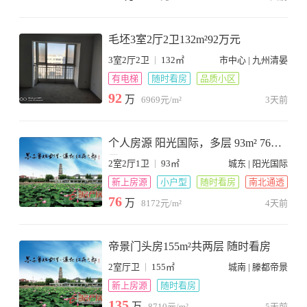
毛坯3室2厅2卫132m²92万元
|
3室2厅2卫
132㎡
市中心 | 九州清晏
有电梯
随时看房
品质小区
92
万
6969元/m²
3天前
个人房源 阳光国际，多层 93m² 76万
元
|
2室2厅1卫
93㎡
城东 | 阳光国际
新上房源
小户型
随时看房
南北通透
76
万
8172元/m²
4天前
帝景门头房155m²共两层 随时看房
|
2室厅卫
155㎡
城南 | 滕都帝景
新上房源
随时看房
135
万
8710元/m²
5天前