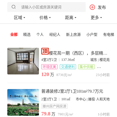
请输入小区或房源关键词
发布
200万-300万
城郊
3000米内
重置
确定
区域
价格
距离
更多
300万以上
高铁新区
5000米内
全部
精选
个人
经纪人
新上房源
小户型
有电梯
樱花苑一期（西区），多层精装
修房源4室2厅2卫
|
4室2厅2卫
137.36㎡
城东 | 樱花苑
环境优美
交通便利
集中供暖
家电齐全
120
万
8736元/m²
23小时前
普通装修2室2厅1卫101m²79.7万元
|
2室2厅1卫
101㎡
市中心 | 滕投·人和天地
滕州房产网房源
79.8
万
7901元/m²
1小时前