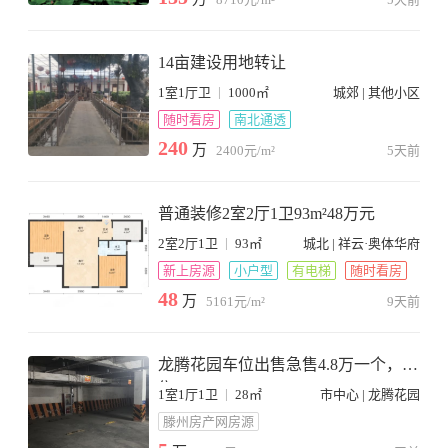
14亩建设用地转让
|
1室1厅卫
1000㎡
城郊 | 其他小区
随时看房
南北通透
240
万
2400元/m²
5天前
普通装修2室2厅1卫93m²48万元
|
2室2厅1卫
93㎡
城北 | 祥云·奥体华府
新上房源
小户型
有电梯
随时看房
48
万
5161元/m²
9天前
龙腾花园车位出售急售4.8万一个，急
售
|
1室1厅1卫
28㎡
市中心 | 龙腾花园
滕州房产网房源