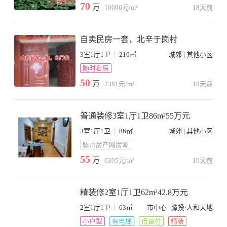
70
万
10606元/m²
18天前
自卖民房一套，北辛于岗村
|
3室1厅1卫
210㎡
城郊 | 其他小区
随时看房
50
万
2381元/m²
18天前
普通装修3室1厅1卫86m²55万元
|
3室1厅1卫
86㎡
城郊 | 其他小区
滕州房产网房源
55
万
6395元/m²
19天前
精装修2室1厅1卫62m²42.8万元
|
2室1厅1卫
63㎡
市中心 | 滕投·人和天地
小户型
有电梯
低首付
精装