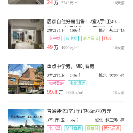
24
万
7742元/m²
16天前
居家自住好房出售！2室2厅1卫49万
元100m²普通装修，房屋可改3室。
|
2室2厅1卫
100㎡
城西 | 永丰广场
小户型
有电梯
随时看房
精装
49
万
4900元/m²
16天前
重点中学旁，随时看房
|
3室2厅1卫
146㎡
城北 | 大太小区
随时看房
南北通透
99.8
万
6836元/m²
18天前
普通装修3室1厅1卫66m²70万元
|
3室1厅1卫
66㎡
城北 | 赵王河小区
小户型
随时看房
低首付
南北通透