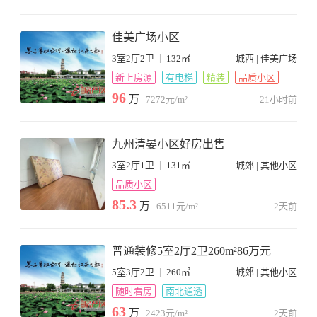
佳美广场小区
|
3室2厅2卫
132㎡
城西 | 佳美广场
新上房源
有电梯
精装
品质小区
96
万
7272元/m²
21小时前
九州清晏小区好房出售
|
3室2厅1卫
131㎡
城郊 | 其他小区
品质小区
85.3
万
6511元/m²
2天前
普通装修5室2厅2卫260m²86万元
|
5室3厅2卫
260㎡
城郊 | 其他小区
随时看房
南北通透
63
万
2423元/m²
2天前