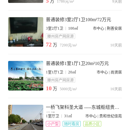
5
万
1786元/m²
9天前
普通装修3室2厅1卫100m²72万元
|
3室2厅1卫
100㎡
市中心 | 荆善安居
滕州房产网房源
72
万
7200元/m²
10天前
普通装修1室1厅1卫20m²10万元
|
1室1厅1卫
20㎡
市中心 | 尚贤居
滕州房产网房源
10
万
5000元/m²
16天前
一桥飞架科圣大道 -----东城枢纽贵和
世纪
|
1室厅卫
31㎡
市中心 | 贵和世纪佳苑
小户型
随时看房
品质小区