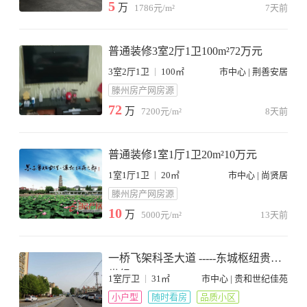
5
万
1786元/m²
7天前
普通装修3室2厅1卫100m²72万元
|
3室2厅1卫
100㎡
市中心 | 荆善安居
滕州房产网房源
72
万
7200元/m²
8天前
普通装修1室1厅1卫20m²10万元
|
1室1厅1卫
20㎡
市中心 | 尚贤居
滕州房产网房源
10
万
5000元/m²
13天前
一桥飞架科圣大道 -----东城枢纽贵和
世纪
|
1室厅卫
31㎡
市中心 | 贵和世纪佳苑
小户型
随时看房
品质小区