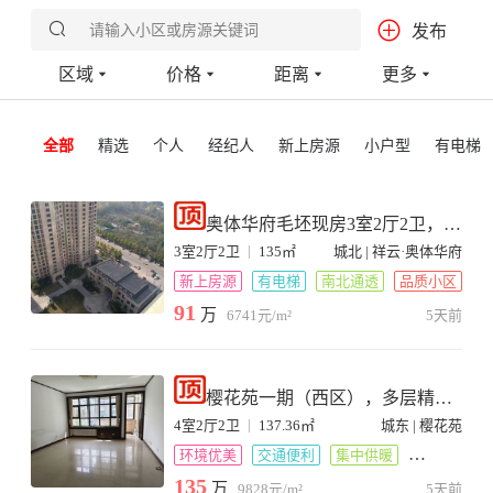
请输入小区或房源关键词
发布
200万-300万
城郊
3000米内
重置
确定
区域
价格
距离
更多
300万以上
高铁新区
5000米内
全部
精选
个人
经纪人
新上房源
小户型
有电梯
奥体华府毛坯现房3室2厅2卫，即
买即装
|
3室2厅2卫
135㎡
城北 | 祥云·奥体华府
新上房源
有电梯
南北通透
品质小区
91
万
6741元/m²
5天前
樱花苑一期（西区），多层精装
修房源4室2厅2卫
|
4室2厅2卫
137.36㎡
城东 | 樱花苑
环境优美
交通便利
集中供暖
家电齐全
135
万
9828元/m²
5天前