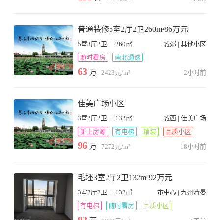
普通装修5室2厅2卫260m²86万元
|
5室3厅2卫
260㎡
城郊 | 其他小区
随时看房
南北通透
63
万
2423元/m²
2小时前
佳美广场小区
|
3室2厅2卫
132㎡
城西 | 佳美广场
新上房源
有电梯
精装
品质小区
96
万
7272元/m²
18小时前
毛坯3室2厅2卫132m²92万元
|
3室2厅2卫
132㎡
市中心 | 九州清晏
有电梯
随时看房
品质小区
92