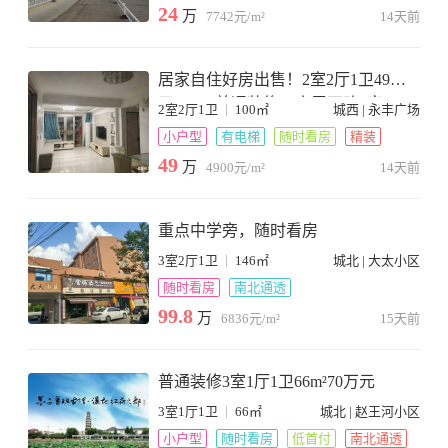
24
万
7742元/m²
14天前
居家自住好房出售！2室2厅1卫49万
元100m²普通装修，房屋可改3室。
|
2室2厅1卫
100㎡
城西 | 永丰广场
小户型
有电梯
随时看房
精装
49
万
4900元/m²
14天前
重点中学旁，随时看房
|
3室2厅1卫
146㎡
城北 | 大太小区
随时看房
南北通透
99.8
万
6836元/m²
15天前
普通装修3室1厅1卫66m²70万元
|
3室1厅1卫
66㎡
城北 | 赵王河小区
小户型
随时看房
低首付
南北通透