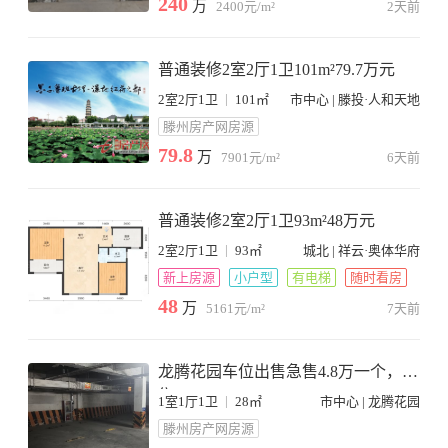
240
万
2400元/m²
2天前
普通装修2室2厅1卫101m²79.7万元
|
2室2厅1卫
101㎡
市中心 | 滕投·人和天地
滕州房产网房源
79.8
万
7901元/m²
6天前
普通装修2室2厅1卫93m²48万元
|
2室2厅1卫
93㎡
城北 | 祥云·奥体华府
新上房源
小户型
有电梯
随时看房
48
万
5161元/m²
7天前
龙腾花园车位出售急售4.8万一个，急
售
|
1室1厅1卫
28㎡
市中心 | 龙腾花园
滕州房产网房源