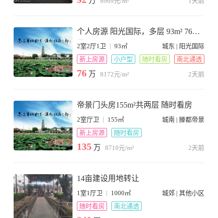
万
6969元/m²
1天前
个人房源 阳光国际，多层 93m² 76万
元
|
2室2厅1卫
93㎡
城东 | 阳光国际
新上房源
小户型
随时看房
南北通透
76
万
8172元/m²
2天前
帝景门头房155m²共两层 随时看房
|
2室厅卫
155㎡
城南 | 滕都帝景
新上房源
随时看房
135
万
8710元/m²
2天前
14亩建设用地转让
|
1室1厅卫
1000㎡
城郊 | 其他小区
随时看房
南北通透