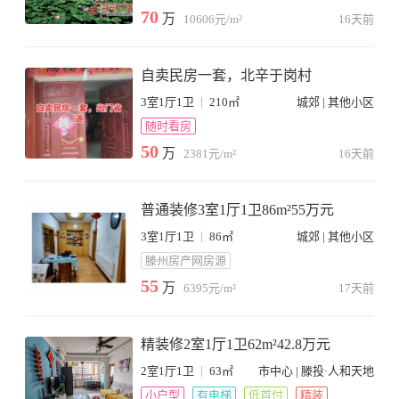
70
万
10606元/m²
16天前
自卖民房一套，北辛于岗村
|
3室1厅1卫
210㎡
城郊 | 其他小区
随时看房
50
万
2381元/m²
16天前
普通装修3室1厅1卫86m²55万元
|
3室1厅1卫
86㎡
城郊 | 其他小区
滕州房产网房源
55
万
6395元/m²
17天前
精装修2室1厅1卫62m²42.8万元
|
2室1厅1卫
63㎡
市中心 | 滕投·人和天地
小户型
有电梯
低首付
精装