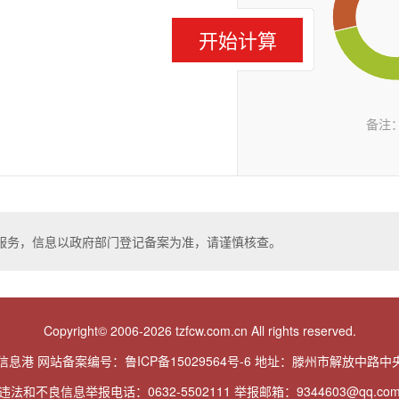
137**
如意早
开始计算
158**
金隆卷
186**
131**
运发家
178**
备注
185**
汇鑫超
185**
鸿运超
182**
133**
明珠农
服务，信息以政府部门登记备案为准，请谨慎核查。
173**
恒丽家
153**
153**
善城花
Copyright© 2006-2026 tzfcw.com.cn All rights reserved.
182**
瑞达家
信息港 网站备案编号：
鲁ICP备15029564号-6
地址：滕州市解放中路中央
139**
139**
违法和不良信息举报电话：0632-5502111 举报邮箱：9344603@qq.co
东城门