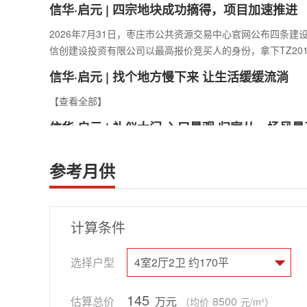
信华·启元 | 四宗地块成功摘得，项目加速推进
2026年7月31日，枣庄市公共资源交易中心官网公布四条
信创建设投资有限公司以最高报价竞买人的身份，拿下TZ20
信华·启元 | 找个地方慢下来 让生活缓缓流淌
【查看全部】
信华·启元 | 礼仪大门 入口景观 归家从一场风
【查看全部】
参考月供
枣庄市中区政协到腾程物业公司调研
7月21日，枣庄市中区政协副主席罗春耕、张兵一行到腾程物
专题调研，滕州市政协、市住建局相关负责人陪同调研。调
计算条件
选择户型
4室2厅2卫 约170平
145
估算总价
万元
8500
（均价
元/m²）