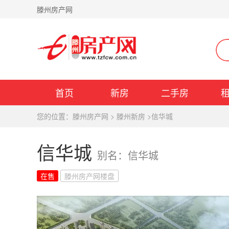
滕州房产网
首页
新房
二手房
您的位置：
滕州房产网
>
滕州新房
>
信华城
信华城
别名：信华城
在售
滕州房产网楼盘