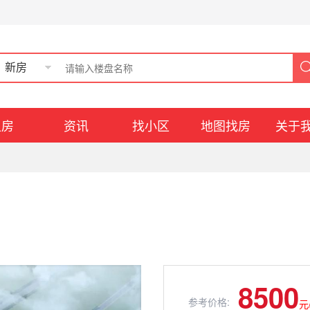
新房
租房
资讯
找小区
地图找房
关于
8500
参考价格:
元