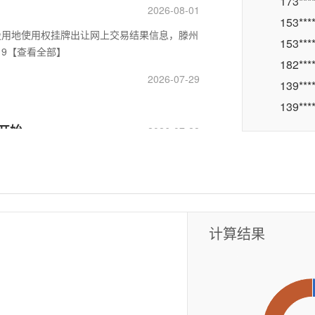
153**
2026-08-01
中渔钓
153**
建设用地使用权挂牌出让网上交易结果信息，滕州
志刚门
19【查看全部】
182**
139**
家和五
2026-07-29
139**
雨虹防
137**
景开始
2026-07-28
133**
富贵花
150**
相成装
135**
2026-07-22
151**
东沙河
业，围绕“加强物业管理，共建美好家园”开展
152**
研组先后到【查看全部】
计算结果
东城五
185**
158**
李三羊
158**
霞姐花
158**