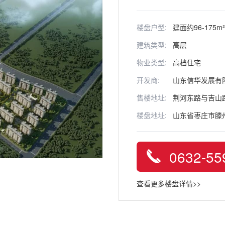
楼盘户型:
建面约96-175m²
建筑类型:
高层
物业类型:
高档住宅
开发商:
山东信华发展有
售楼地址:
荆河东路与吉山
楼盘地址:
山东省枣庄市滕
0632-55
查看更多楼盘详情>>