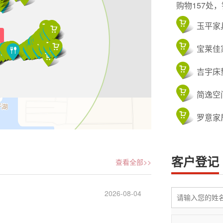
购物157处
玉平家
宝莱佳
吉宇床
简逸空
罗意家
兴华家
客户登记
查看全部>>
瓜子花
185**
182**
二妮面
2026-08-04
133**
榴源兴
173**