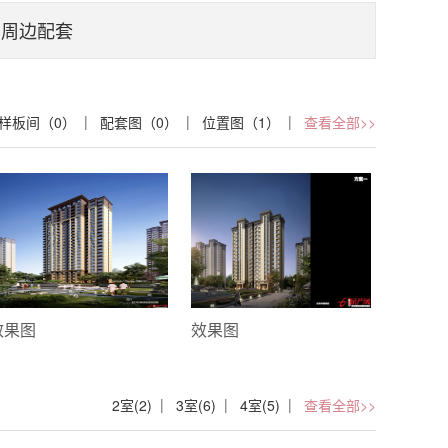
周边配套
|
|
|
样板间（0）
配套图（0）
位置图（1）
查看全部>>
效果图
效果图
|
|
|
2室(2)
3室(6)
4室(5)
查看全部>>