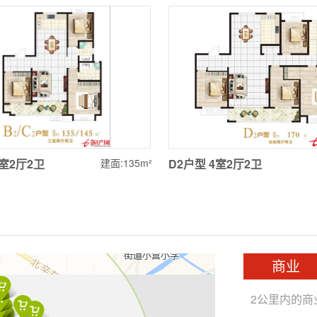
3室2厅2卫
建面:135m²
D2户型
4室2厅2卫
商业
2公里内的商