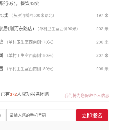
，银行0处，餐饮43处
具城
（东沙河桥西500米路北）
197 米
家居(荆河东路店)
（单村卫生室西侧90米）
202 米
垫
（单村卫生室西南侧170米）
206 米
间
（单村卫生室西南侧180米）
207 米
居
（单村卫生室西南侧180米）
209 米
具广场(荆河东路店)
（单村卫生室西南侧90米）
211 米
已有
人成功报名团购
372
生炒货
（单村卫生室西侧）
我们将为您保密个人信息
220 米
182****8768 登记成功
**2526 登记成功
185****2526 登记成功
**4432 登记成功
馆米饭屋
（荆河东路西50米）
235 米
185****2526 登记成功
**3356 登记成功
邦
（单村卫生室西侧）
236 米
152****4077 登记成功
**0311 登记成功