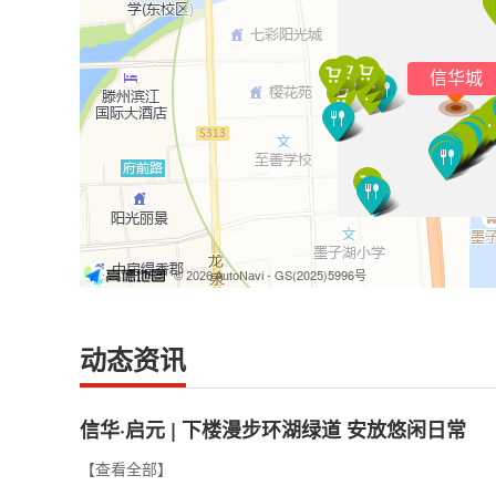
信华城
- GS(2025)5996号
© 2026 AutoNavi
动态资讯
信华·启元 | 下楼漫步环湖绿道 安放悠闲日常
【查看全部】