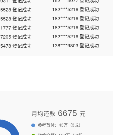
182****5216 登记成功
**5528 登记成功
具
（沙河路88号）
236 米
182****5216 登记成功
**5528 登记成功
业
（荆河东路西50米）
245 米
182****5216 登记成功
**1777 登记成功
182****5216 登记成功
**7205 登记成功
金电料监控对讲机智能锁
（荆河东路高架桥北200米）
247 米
138****9803 登记成功
**5478 登记成功
水
（府前东路与墨子大道交叉口东北360米）
253 米
178****7576 登记成功
**1505 登记成功
137****8512 登记成功
**4100 登记成功
开鲜花绿植海洋世界生态水族
（东城液压西北侧100米）
254 米
138****4089 登记成功
**7555 登记成功
饰材料蜂窝大板工厂店
（东沙河商业街瑞达家具城东268米）
256 米
134****0807 登记成功
**0246 登记成功
186****0158 登记成功
**7189 登记成功
安鑫家广东名品家具仓
（沙河路88号）
257 米
139****8446 登记成功
**9109 登记成功
金交电
（荆河东路南50米）
258 米
159****0340 登记成功
**9226 登记成功
6675
月均还款
132****2770 登记成功
元
**6157 登记成功
汤馆
（东沙河大桥西68米路北）
265 米
158****4371 登记成功
**4668 登记成功
参考首付：43万（3成）
卉
（东城液压西北侧110米）
159****4057 登记成功
267 米
**4668 登记成功