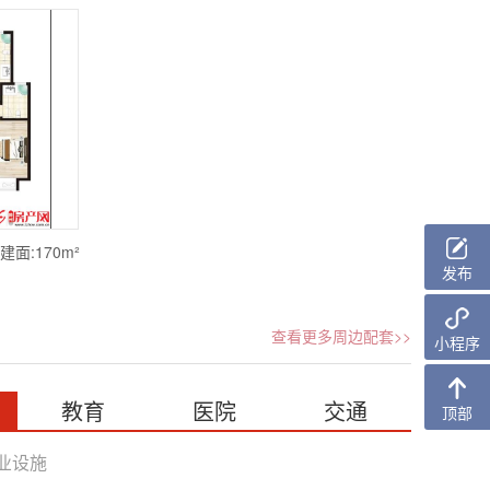
建面:170m²
发布
查看更多周边配套>>
小程序
教育
医院
交通
顶部
业设施