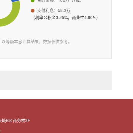
贷款金额：102万（7成）
155****0368 登记成功
**6994 登记成功
点
（东城液压设备有限公司西北侧90米）
270 米
支付利息：58.2万
186****3722 登记成功
**0877 登记成功
（利率公积金3.25%，商业性4.90%）
帘门不锈钢铝合金装饰
181****2787 登记成功
**3189 登记成功
（单村卫生室东侧）
290 米
153****6965 登记成功
**9718 登记成功
具批发城(荆河东路店)
（荆河东路南50米）
296 米
186****2171 登记成功
**8886 登记成功
：以等额本息计算结果，数据仅供参考。
150****0988 登记成功
**2526 登记成功
市(荆河东路店)
（龙泉办事处前大庙村东首）
296 米
182****8768 登记成功
**2526 登记成功
市(荆河东路店)
（单村卫生室东侧60米）
311 米
185****2526 登记成功
**4432 登记成功
185****2526 登记成功
**3356 登记成功
机配件批发部
（东沙河镇荆河东路京福高架桥东500米路北）
312 米
152****4077 登记成功
**0311 登记成功
纺
（荆河东路高速公路东20米路北侧）
316 米
182****5216 登记成功
**5528 登记成功
182****5216 登记成功
**5528 登记成功
卉
（单村卫生室东侧80米）
327 米
182****5216 登记成功
**1777 登记成功
具广场
（府前东路与墨子大道交叉口东北280米）
332 米
182****5216 登记成功
城B区商务楼3F
**7205 登记成功
138****9803 登记成功
**5478 登记成功
m
业钢结构
（单村卫生室东侧90米）
338 米