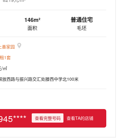
146m²
普通住宅
面积
毛坯
上善家园
租1套
元/㎡
解放西路与振兴路交汇处滕西中学北100米
945****
查看完整号码
查看TA的店铺