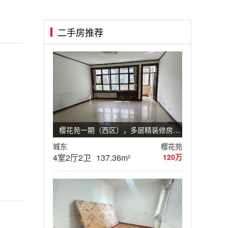
二手房推荐
樱花苑一期（西区），多层精装修房源4室2厅2卫
城东
樱花苑
4室2厅2卫
137.36m²
120万