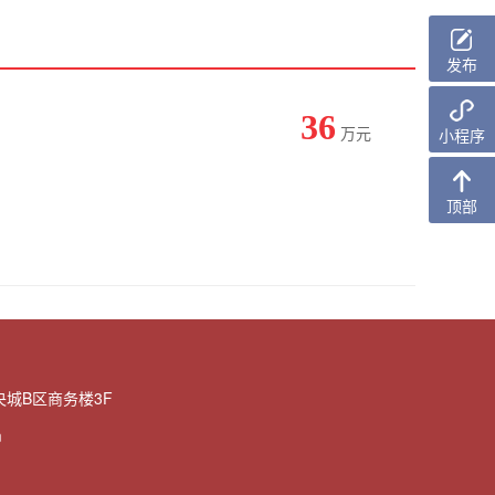
发布
36
小程序
万元
顶部
城B区商务楼3F
m