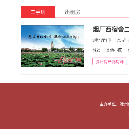
二手房
出租房
烟厂西宿舍二
3室1厅1卫
75㎡
城郊
其他小区
滕州房产网房源
主办单位：滕州