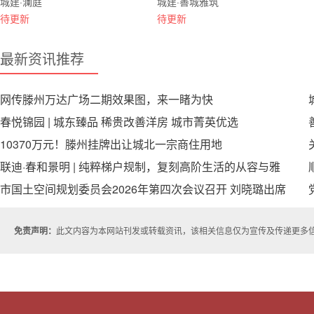
城建·澜庭
城建·善城雅筑
待更新
待更新
最新资讯推荐
网传滕州万达广场二期效果图，来一睹为快
春悦锦园 | 城东臻品 稀贵改善洋房 城市菁英优选
10370万元！滕州挂牌出让城北一宗商住用地
联迪·春和景明 | 纯粹梯户规制，复刻高阶生活的从容与雅
致
市国土空间规划委员会2026年第四次会议召开 刘晓璐出席
会议并讲话
免责声明：
此文内容为本网站刊发或转载资讯，该相关信息仅为宣传及传递更多