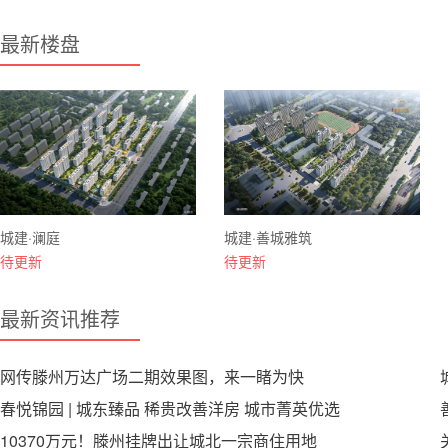
最新楼盘
城建·澜庭
城建·善城雅筑
待更新
待更新
最新资讯推荐
网传滕州万达广场二期效果图，来一睹为快
春悦锦园 | 城东臻品 稀贵改善洋房 城市菁英优选
10370万元！滕州挂牌出让城北一宗商住用地