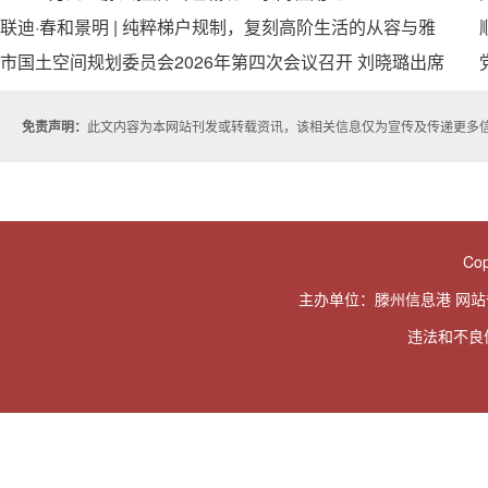
联迪·春和景明 | 纯粹梯户规制，复刻高阶生活的从容与雅
致
市国土空间规划委员会2026年第四次会议召开 刘晓璐出席
会议并讲话
免责声明：
此文内容为本网站刊发或转载资讯，该相关信息仅为宣传及传递更多
Cop
主办单位：滕州信息港 网
违法和不良信息