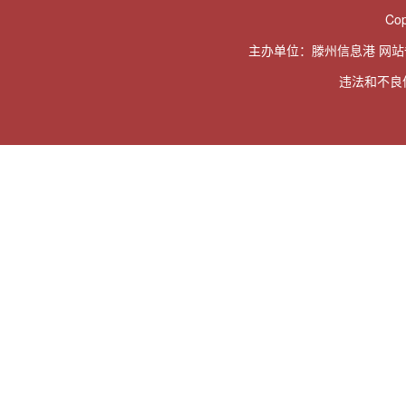
Cop
主办单位：滕州信息港 网
违法和不良信息