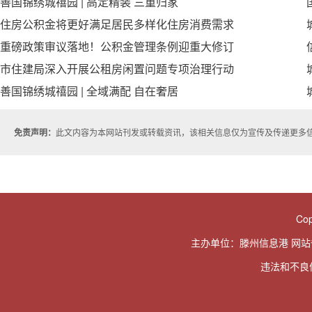
善国锦绣城禧园 | 高定精装 三重归家
住房公积金将更好满足居民多样化住房消费需求
重磅政策审议落地！公积金管理条例迎重大修订
市住建局深入开展公租房闲置问题专项治理行动
善国锦绣城禧园 | 全域满配 自在奢居
免责声明：
此文内容为本网站刊发或转载资讯，该相关信息仅为宣传及传递更多
Cop
主办单位：滕州信息港 网
违法和不良信息