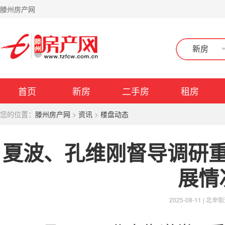
滕州房产网
新房
首页
新房
二手房
租房
您的位置：
滕州房产网
>
资讯
>
楼盘动态
夏波、孔维刚督导调研
展情
2025-08-11 |
北辛街