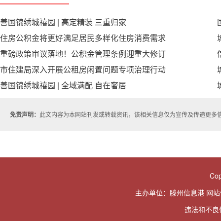
善国锦绣城禧园 | 高定精装 三重归家
住房公积金将更好满足居民多样化住房消费需求
重磅政策审议落地！公积金管理条例迎重大修订
市住建局深入开展公租房闲置问题专项治理行动
善国锦绣城禧园 | 全域满配 自在奢居
免责声明：
此文内容为本网站刊发或转载资讯，该相关信息仅为宣传及传递更多
Cop
主办单位：滕州信息港 网
违法和不良信息