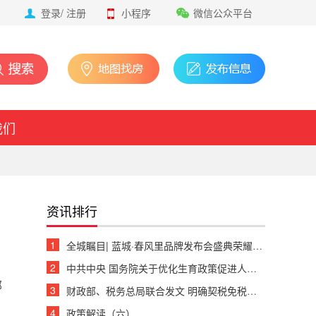
登录
/
注册
小程序
微信公众平台
我们
资讯排行
1
全城瞩目| 蓝城·春风里品牌发布会盛典荣耀绽放
2
中共中央 国务院关于优化生育政策促进人口长期均衡发展的决定
部
3
财政部、税务总局联合发文 明确契税免税、退税等政策
4
政策解读（六）