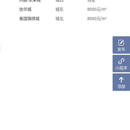
信华城
城东
8500元/m²
善国锦绣城
城北
8500元/m²
庄
发布
小程序
顶部
效