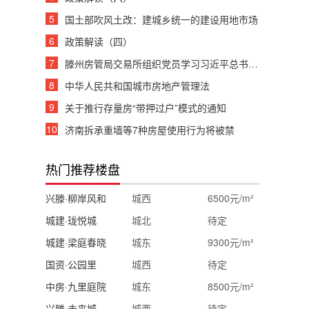
5
国土部吹风土改：建城乡统一的建设用地市场
6
政策解读（四）
7
滕州房管局交易所组织党员学习习近平总书记重要讲话
8
中华人民共和国城市房地产管理法
9
关于推行存量房“带押过户”模式的通知
10
济南拆承重墙等7种房屋使用行为将被禁
热门推荐楼盘
兴滕·柳岸风和
城西
6500元/m²
城建·珑悦城
城北
待定
城建·梁庭春晓
城东
9300元/m²
国资·公园里
城西
待定
中房·九里庭院
城东
8500元/m²
兴滕·未来城
城西
待定