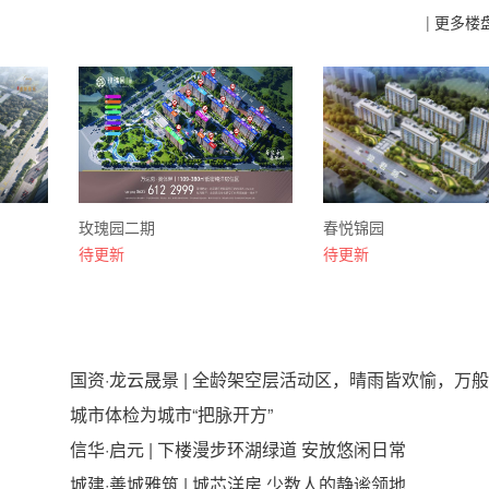
|
更多楼
玫瑰园二期
春悦锦园
待更新
待更新
国资·龙云晟景 | 全龄架空层活动区，晴雨皆欢愉，万
好皆温柔
城市体检为城市“把脉开方”
信华·启元 | 下楼漫步环湖绿道 安放悠闲日常
城建·善城雅筑 | 城芯洋房 少数人的静谧领地