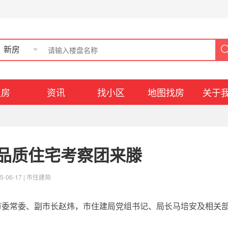
新房
租房
资讯
找小区
地图找房
关于
品质住宅考察团来滕
5-06-17 |
市住建局
委常委、副市长赵炜，市住建局党组书记、局长马培安及相关