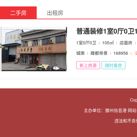
二手房
出租房
普通装修1室0厅0卫1
1室0厅0卫
105㎡
店面房
城南
滕都帝景
168956
新上房源
随时看房
Cop
主办单位：滕州信息港 网
违法和不良信息