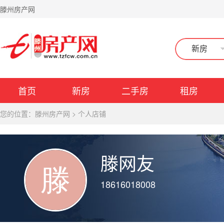
滕州房产网
新房
首页
新房
二手房
租房
您的位置：
滕州房产网
>
个人店铺
滕网友
18616018008