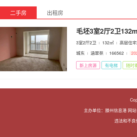
二手房
出租房
毛坯3室2厅2卫132m
3室2厅2卫
132㎡
高层住宅
城东
涵翠苑
166562
20
新上房源
有电梯
随时
Cop
主办单位：滕州信息港 网
违法和不良信息