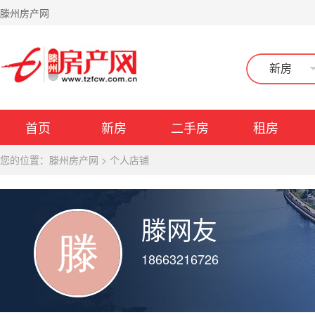
滕州房产网
新房
首页
新房
二手房
租房
您的位置：
滕州房产网
>
个人店铺
滕网友
18663216726