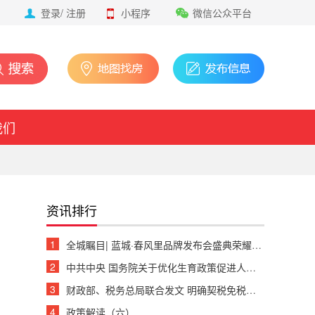
登录
/
注册
小程序
微信公众平台
我们
资讯排行
1
全城瞩目| 蓝城·春风里品牌发布会盛典荣耀绽放
2
中共中央 国务院关于优化生育政策促进人口长期均衡发展的决定
3
财政部、税务总局联合发文 明确契税免税、退税等政策
4
政策解读（六）