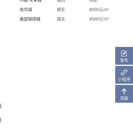
信华城
城东
8500元/m²
善国锦绣城
城北
8500元/m²
发布
小程序
顶部
局
日