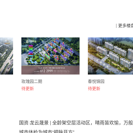
|
更多楼
玫瑰园二期
春悦锦园
待更新
待更新
国资·龙云晟景 | 全龄架空层活动区，晴雨皆欢愉，万
好皆温柔
城市体检为城市“把脉开方”