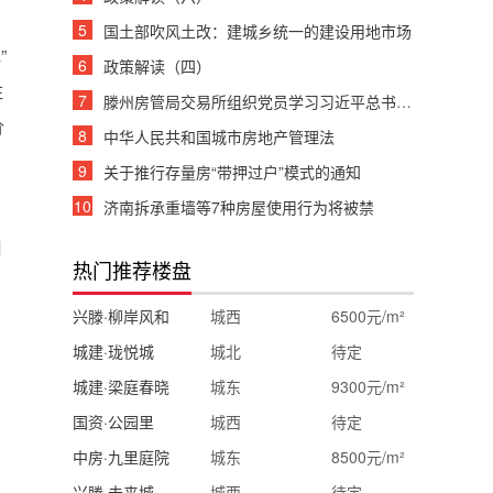
5
国土部吹风土改：建城乡统一的建设用地市场
”
6
政策解读（四）
住
7
滕州房管局交易所组织党员学习习近平总书记重要讲话
价
8
中华人民共和国城市房地产管理法
，
9
关于推行存量房“带押过户”模式的通知
10
济南拆承重墙等7种房屋使用行为将被禁
月
热门推荐楼盘
兴滕·柳岸风和
城西
6500元/m²
城建·珑悦城
城北
待定
城建·梁庭春晓
城东
9300元/m²
国资·公园里
城西
待定
中房·九里庭院
城东
8500元/m²
兴滕·未来城
城西
待定