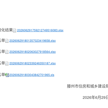
量化结果
202606291759212749516083.xlsx
名单
202606291801357023419658.xlsx
名单
202606291802063027918564.xlsx
名单
202606291802339246350187.xlsx
名单
202606291803043842701965.xls
滕州市住房和城乡建设
2026年6月29