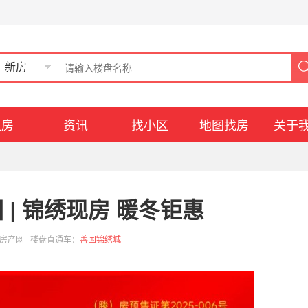
新房
租房
资讯
找小区
地图找房
关于
| 锦绣现房 暖冬钜惠
房产网
| 楼盘直通车：
善国锦绣城