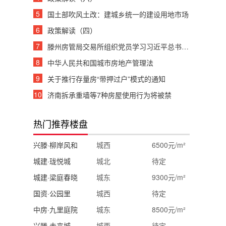
5
国土部吹风土改：建城乡统一的建设用地市场
6
政策解读（四）
7
滕州房管局交易所组织党员学习习近平总书记重要讲话
8
中华人民共和国城市房地产管理法
9
关于推行存量房“带押过户”模式的通知
10
济南拆承重墙等7种房屋使用行为将被禁
热门推荐楼盘
兴滕·柳岸风和
城西
6500元/m²
城建·珑悦城
城北
待定
城建·梁庭春晓
城东
9300元/m²
国资·公园里
城西
待定
中房·九里庭院
城东
8500元/m²
兴滕·未来城
城西
待定