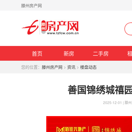
滕州房产网
首页
新房
二手房
您的位置：
滕州房产网
>
资讯
>
楼盘动态
善国锦绣城禧园 
2025-12-01 |
滕州