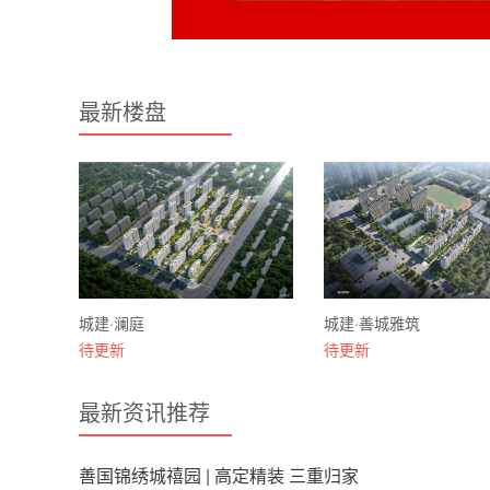
最新楼盘
城建·澜庭
城建·善城雅筑
待更新
待更新
最新资讯推荐
善国锦绣城禧园 | 高定精装 三重归家