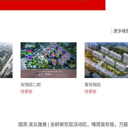
|
更多楼
玫瑰园二期
春悦锦园
待更新
待更新
国资·龙云晟景 | 全龄架空层活动区，晴雨皆欢愉，万