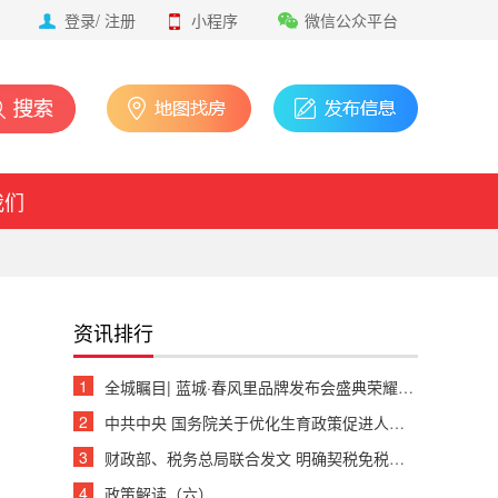
登录
/
注册
小程序
微信公众平台
我们
资讯排行
1
全城瞩目| 蓝城·春风里品牌发布会盛典荣耀绽放
2
中共中央 国务院关于优化生育政策促进人口长期均衡发展的决定
3
财政部、税务总局联合发文 明确契税免税、退税等政策
4
政策解读（六）