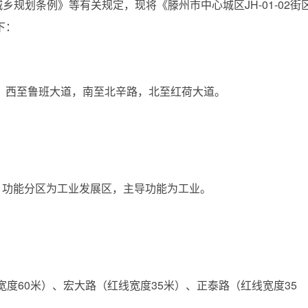
划条例》等有关规定，现将《滕州市中心城区JH-01-02街
下：
西至鲁班大道，南至北辛路，北至红荷大道。
，功能分区为工业发展区，主导功能为工业。
60米）、宏大路（红线宽度35米）、正泰路（红线宽度35