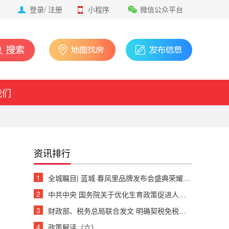
登录
/
注册
小程序
微信公众平台
我们
资讯排行
1
全城瞩目| 蓝城·春风里品牌发布会盛典荣耀绽放
2
中共中央 国务院关于优化生育政策促进人口长期均衡发展的决定
3
财政部、税务总局联合发文 明确契税免税、退税等政策
4
政策解读（六）