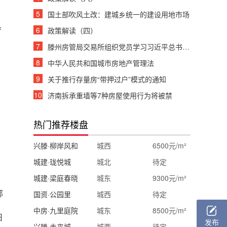
5
国土部吹风土改：建城乡统一的建设用地市场
具
6
政策解读（四）
7
滕州房管局交易所组织党员学习习近平总书记重要讲话
8
中华人民共和国城市房地产管理法
9
关于推行存量房“带押过户”模式的通知
10
济南拆承重墙等7种房屋使用行为将被禁
热门推荐楼盘
兴滕·柳岸风和
城西
6500元/m²
城建·珑悦城
城北
待定
城建·梁庭春晓
城东
9300元/m²
部
国资·公园里
城西
待定
中房·九里庭院
城东
8500元/m²
日
发布
兴滕·未来城
城西
待定