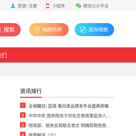
登录
/
注册
小程序
微信公众平台
我们
资讯排行
1
全城瞩目| 蓝城·春风里品牌发布会盛典荣耀绽放
2
中共中央 国务院关于优化生育政策促进人口长期均衡发展的决定
3
财政部、税务总局联合发文 明确契税免税、退税等政策
4
政策解读（六）