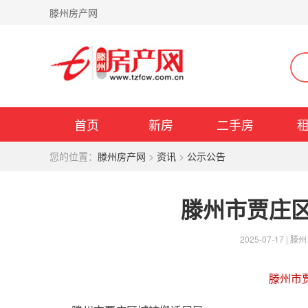
滕州房产网
首页
新房
二手房
您的位置：
滕州房产网
>
资讯
>
公示公告
滕州市贾庄
2025-07-17 |
滕州
滕州市