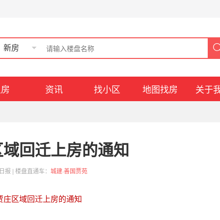
新房
租房
资讯
找小区
地图找房
关于
区域回迁上房的通知
日报
| 楼盘直通车：
城建·善国贾苑
贾庄区域回迁上房的通知