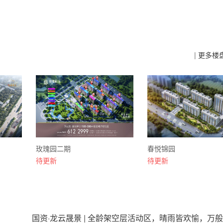
|
更多楼
玫瑰园二期
春悦锦园
待更新
待更新
国资·龙云晟景 | 全龄架空层活动区，晴雨皆欢愉，万