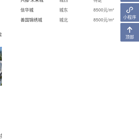
信华城
城东
8500元/m²
小程序
善国锦绣城
城北
8500元/m²
盘
顶部
般美