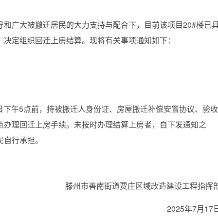
广大被搬迁居民的大力支持与配合下，目前该项目20#楼已
，决定组织回迁上房结算。现将有关事项通知如下：
。
日下午5点前，持被搬迁人身份证、房屋搬迁补偿安置协议、验收
点办理回迁上房手续。未按时办理结算上房者，自下发通知之
民自行承担。
滕州市善南街道贾庄区域改造建设工程指挥
2025年7月17