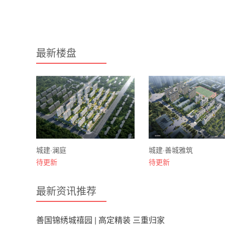
最新楼盘
城建·澜庭
城建·善城雅筑
待更新
待更新
最新资讯推荐
善国锦绣城禧园 | 高定精装 三重归家