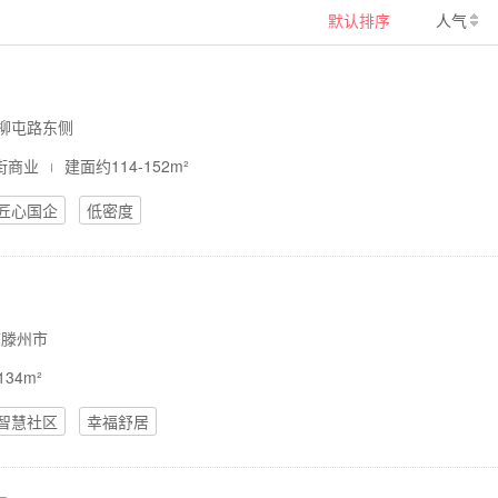
默认排序
人气
侧&柳屯路东侧
沿街商业
建面约114-152m²
匠心国企
低密度
市滕州市
134m²
智慧社区
幸福舒居