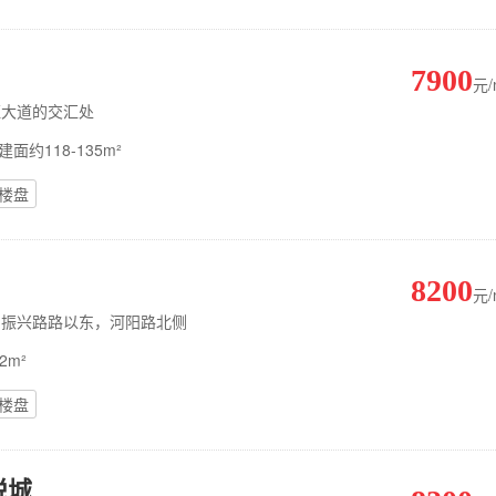
7900
元
鲁班大道的交汇处
建面约118-135m²
楼盘
8200
元
以西，振兴路路以东，河阳路北侧
2m²
楼盘
悦城