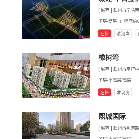
[ 城西 ] 滕州市学
多层/高层
建面约85
在售
清河岸
橡树湾
[ 城西 ] 滕州市平
多层/小高层/高层
在售
准现房
熙城国际
[ 城西 ] 滕州市荆
多层/小高层/高层