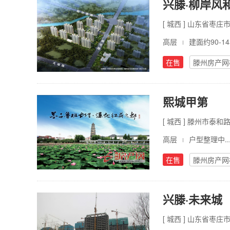
兴滕·柳岸风
[ 城西 ] 山东省枣
高层
建面约90-14
在售
滕州房产网
熙城甲第
[ 城西 ] 滕州市泰
高层
户型整理中..
在售
滕州房产网
兴滕·未来城
[ 城西 ] 山东省枣