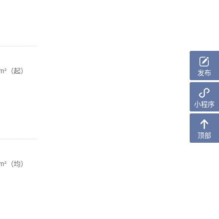
/m²（起）
发布
小程序
顶部
/m²（均）