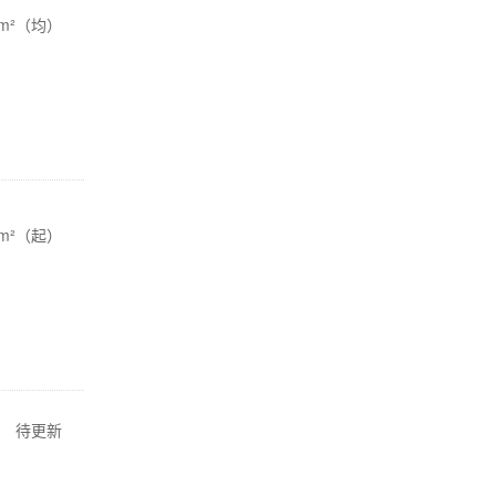
/m²（均）
/m²（起）
待更新