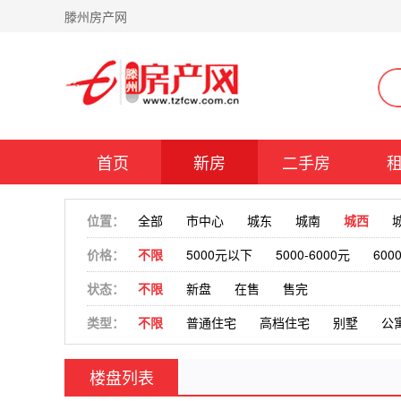
滕州房产网
首页
新房
二手房
位置：
全部
市中心
城东
城南
城西
价格：
不限
5000元以下
5000-6000元
600
状态：
不限
新盘
在售
售完
类型：
不限
普通住宅
高档住宅
别墅
公
楼盘列表