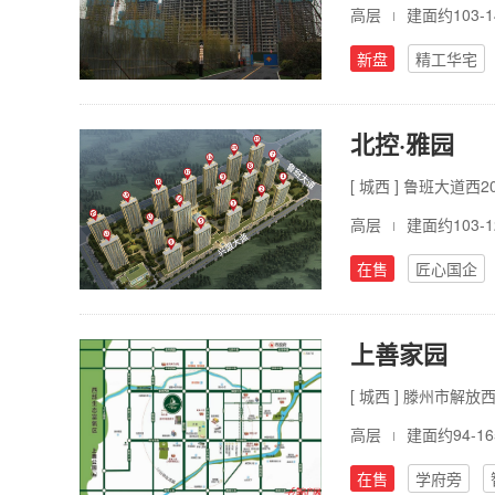
高层
建面约103-1
新盘
精工华宅
北控·雅园
[ 城西 ] 鲁班大道西2
高层
建面约103-1
在售
匠心国企
上善家园
[ 城西 ] 滕州市解
高层
建面约94-16
在售
学府旁