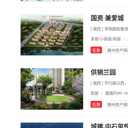
国资·兼爱城
[ 城西 ] 学院路和
多层/小高层/高层
在售
滕州房产网
供销兰园
[ 城西 ] 平行路
高层
建面约90-14
在售
滕州房产网
城建·中石玺