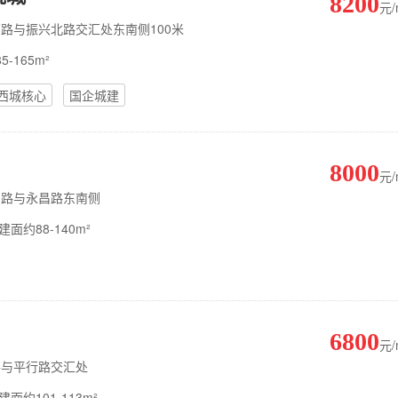
8200
元
院西路与振兴北路交汇处东南侧100米
-165m²
西城核心
国企城建
8000
元
行中路与永昌路东南侧
建面约88-140m²
6800
元
河路与平行路交汇处
建面约101-113m²