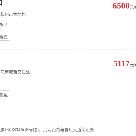
和
6500
元
庄市滕州市大地路
5m²
楼盘
5117
元
和路与商城街交汇处
.
楼盘
庄市滕州市S345(济枣路)，荆河西路与鲁班大道交汇处