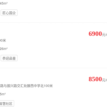
45m²
匠心国企
6900
元
00米
26m²
恭迎品鉴
8500
元
放西路与振兴路交汇处滕西中学北100米
5m²
智慧社区