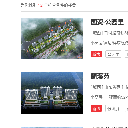
为你找到
12
个符合条件的楼盘
国资·公园里
[ 城西 ] 荆河路南
小高层/高层/洋房/
新盘
公园里
蘭溪苑
[ 城西 ] 山东省枣庄
小高层
建面约92-
新盘
低密度