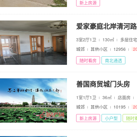
新上房源
爱家豪庭北岸清河路
3室2厅1卫
130㎡
多层住
城郊
其他小区
12956
2
随时看房
南北通透
善国商贸城门头房
1室1厅1卫
36㎡
店面房
城郊
其他小区
10195
2
新上房源
小户型
随时