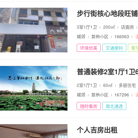
步行街核心地段旺铺
3室1厅1卫
200㎡
店面房
城郊
其他小区
166063
环境优美
交通便利
繁
普通装修2室1厅1卫60
2室1厅1卫
60㎡
多层住宅
城郊
其他小区
167296
随时看房
南北通透
个人吉房出租