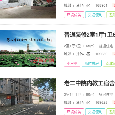
城郊
其他小区
168901
环境优美
交通便利
整
普通装修2室1厅1卫65
2室1厅1卫
65㎡
普通住宅
城郊
其他小区
169630
小户型
随时看房
南北
老二中院内教工宿舍
3室1厅1卫
80㎡
多层住宅
城郊
其他小区
169628
环境优美
交通便利
整