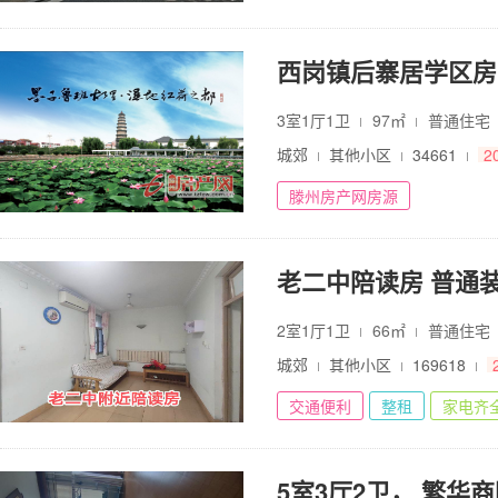
西岗镇后寨居学区房
3室1厅1卫
97㎡
普通住宅
城郊
其他小区
34661
2
滕州房产网房源
老二中陪读房 普通装修
2室1厅1卫
66㎡
普通住宅
城郊
其他小区
169618
交通便利
整租
家电齐
5室3厅2卫， 繁