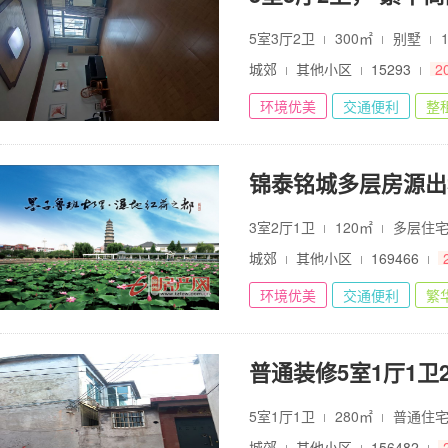
5室3厅2卫
300㎡
别墅
城郊
其他小区
15293
2
环境优美
交通便利
整
锦泰铭城多层房源出
3室2厅1卫
120㎡
多层住
城郊
其他小区
169466
环境优美
交通便利
繁
普通装修5室1厅1卫28
5室1厅1卫
280㎡
普通住
城郊
其他小区
156482