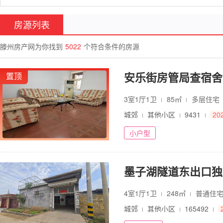
房源列表
滕州房产网为你找到
5022
个符合条件的房源
安乐街房管局查宿舍
置顶
3室1厅1卫
85㎡
多层住宅
城郊
其他小区
9431
20
小户型
4室1厅1卫
248㎡
普通住
城郊
其他小区
165492