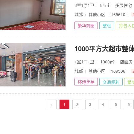
3室1厅1卫
84㎡
多层住宅
城郊
其他小区
165610
繁华商圈
整租
拎包入
1000平方大超市整
1室1厅1卫
1000㎡
店面房
城郊
其他小区
169566
环境优美
交通便利
繁
«
1
2
3
4
5
6