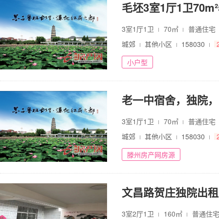
毛坯3室1厅1卫70m²
3室1厅1卫
70㎡
普通住宅
城郊
其他小区
158030
小户型
3室1厅1卫
70㎡
普通住宅
城郊
其他小区
158030
滕州房产网房源
文昌路贺庄独院出租
3室2厅1卫
160㎡
普通住