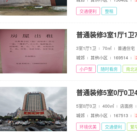
交通便利
整租
普通装修3室1厅1卫70
3室1厅1卫
70㎡
普通住宅
城郊
其他小区
169514
小户型
随时看房
南北
普通装修5室0厅0卫40
5室0厅0卫
400㎡
店面房
城郊
其他小区
167513
环境优美
交通便利
繁