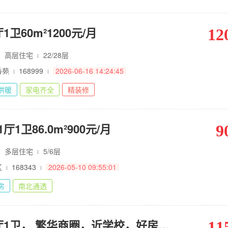
卫60m²1200元/月
12
高层住宅
22/28层
香苑
168999
2026-06-16 14:24:45
供暖
家电齐全
精装修
1卫86.0m²900元/月
9
多层住宅
5/6层
区
168343
2026-05-10 09:55:01
房
南北通透
龙香苑1室1厅1卫， 繁华商圈，近学校，好房出租。
11