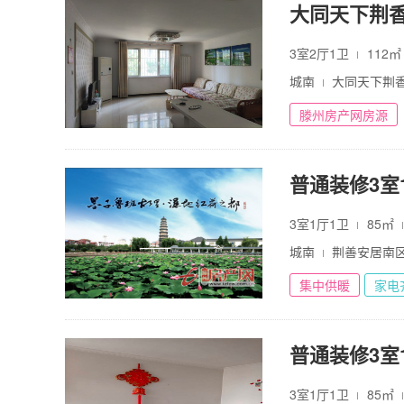
大同天下荆
3室2厅1卫
112
城南
大同天下荆
滕州房产网房源
普通装修3室1
3室1厅1卫
85㎡
城南
荆善安居南
集中供暖
家电
普通装修3室1
3室1厅1卫
85㎡