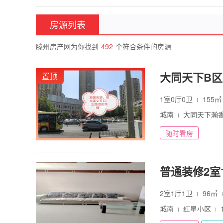
房源列表
滕州房产网为你找到
492
个符合条件的房源
置顶
1室0厅0卫
155
城南
大同天下瀚
随时看房
普通装修2室1
2室1厅1卫
96㎡
城南
红星小区