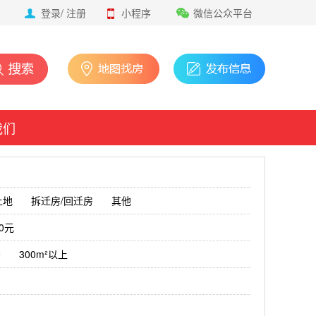
登录
/
注册
小程序
微信公众平台
我们
土地
拆迁房/回迁房
其他
00元
²
300m²以上