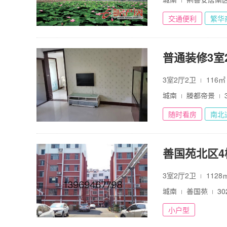
交通便利
繁华
普通装修3室2
3室2厅2卫
116
城南
滕都帝景
随时看房
南北
善国苑北区4
3室2厅2卫
1128
城南
善国苑
30
小户型