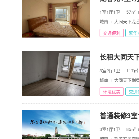
1室1厅1卫
57㎡
城南
大同天下龙
交通便利
繁华
长租大同天
3室2厅1卫
117
城南
大同天下荆
环境优美
交通
普通装修3室1
3室1厅1卫
85㎡
城南
荆善安居南