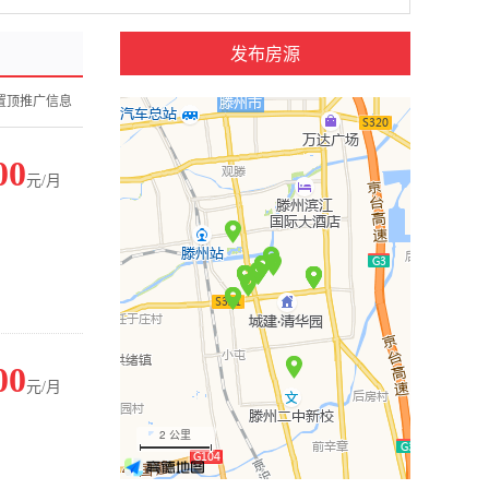
发布房源
置顶推广信息
00
元/月
00
元/月
2 公里