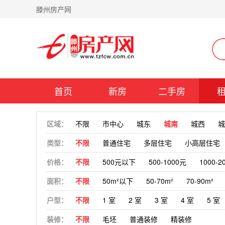
滕州房产网
首页
新房
二手房
区域：
不限
市中心
城东
城南
城西
城
类型：
不限
普通住宅
多层住宅
小高层住宅
价格：
不限
500元以下
500-1000元
1000-2
面积：
不限
50m²以下
50-70m²
70-90m²
户型：
不限
1 室
2 室
3 室
4 室
5 室
装修：
不限
毛坯
普通装修
精装修