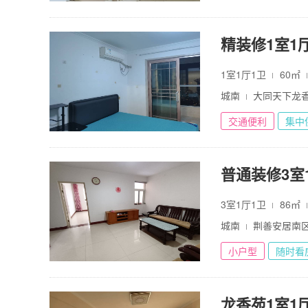
精装修1室1厅1
1室1厅1卫
60㎡
城南
大同天下龙
交通便利
集中
普通装修3室1厅
3室1厅1卫
86㎡
城南
荆善安居南
小户型
随时看