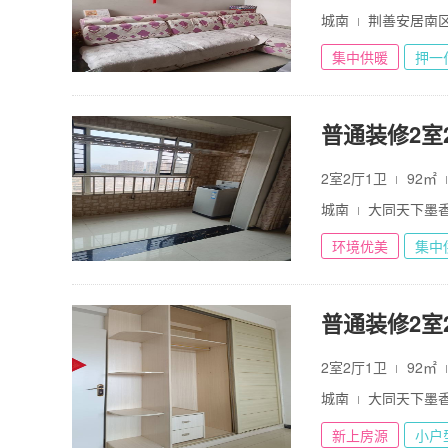
城南
荆善安居南
集中供暖
押一
普通装修2室2
2室2厅1卫
92㎡
城南
大同天下墨
环境优美
集中
普通装修2室2
2室2厅1卫
92㎡
城南
大同天下墨
新上房源
小户