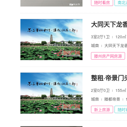
随时看房
南北
大同天下龙香
3室2厅1卫
120
城南
大同天下龙
滕州房产网房源
2室0厅0卫
155
城南
滕都帝景
新上房源
随时