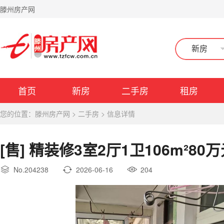
滕州房产网
新房
首页
新房
二手房
租房
您的位置：
滕州房产网
>
二手房
>
信息详情
[售] 精装修3室2厅1卫106m²80
No.204238
2026-06-16
204