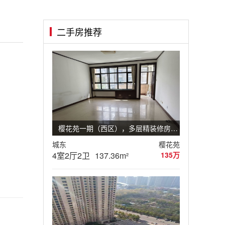
二手房推荐
樱花苑一期（西区），多层精装修房源4室2厅2卫
城东
樱花苑
4室2厅2卫
137.36m²
135万