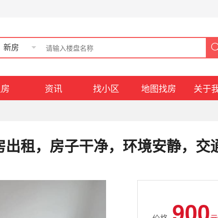
新房
租房
资讯
找小区
地图找房
关于
好房出租，房子干净，环境安静，交
900
价格
元