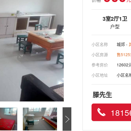
3室2厅1卫
户型
小区名称
城郊 -
小区房源
售512
参考房价
12602
小区地址
小区名
滕先生
1815