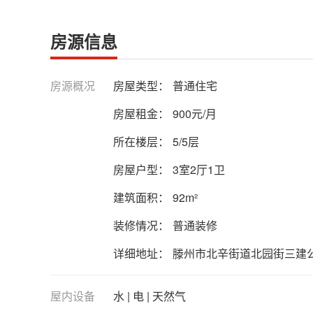
房源信息
房源概况
房屋类型：
普通住宅
房屋租金：
900元/月
所在楼层：
5/5层
房屋户型：
3室2厅1卫
建筑面积：
92m²
装修情况：
普通装修
详细地址：
滕州市北辛街道北园街三建
屋内设备
水 | 电 | 天然气