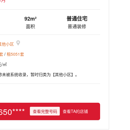
92m²
普通住宅
面积
普通装修
其他小区
5套
/
租5051套
元/㎡
称未被系统收录，暂时归类为【其他小区】。
650****
查看完整号码
查看TA的店铺