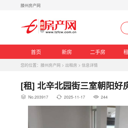
滕州房产网
首页
新房
二手房
您的位置：
滕州房产网
>
出租房
>
信息详情
[租] 北辛北园街三室朝阳
No.203917
2025-11-17
244