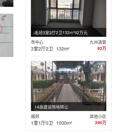
毛坯3室2厅2卫132m²92万元
市中心
九州清晏
3室2厅2卫
132m²
92万
14亩建设用地转让
城郊
其他小区
1室1厅0卫
1000m²
240万