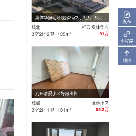
奥体华府毛坯现房3室2厅2卫，即买即装
发布
城北
祥云·奥体华府
3室2厅2卫
135m²
91万
小程序
顶部
九州清晏小区好房出售
城郊
其他小区
3室2厅1卫
131m²
85.3万