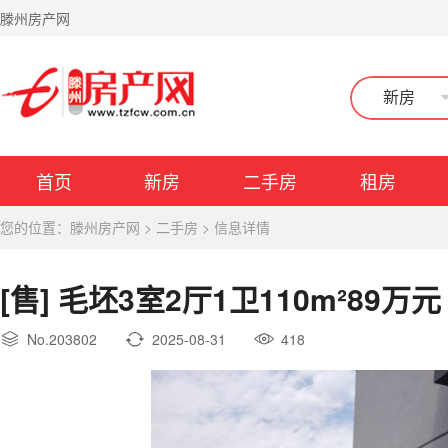
滕州房产网
新房
首页
新房
二手房
租房
您的位置：
滕州房产网
>
二手房
>
信息详情
[售] 毛坯3室2厅1卫110m²89万元
No.203802
2025-08-31
418