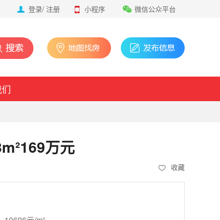
登录
/
注册
小程序
微信公众平台
我们
m²169万元
收藏
万
10696元/m²