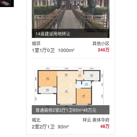
14亩建设用地转让
城郊
其他小区
1室1厅0卫
1000m²
240万
普通装修2室2厅1卫93m²48万元
城北
祥云·奥体华府
2室2厅1卫
93m²
48万