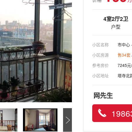
4室2厅2卫
户型
小区名称
市中心 
小区房源
售34套
参考房价
7245元
小区地址
塔寺北路
网先生
1986