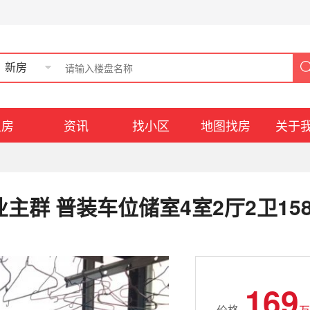
新房
租房
资讯
找小区
地图找房
关于
主群 普装车位储室4室2厅2卫158
169
价格