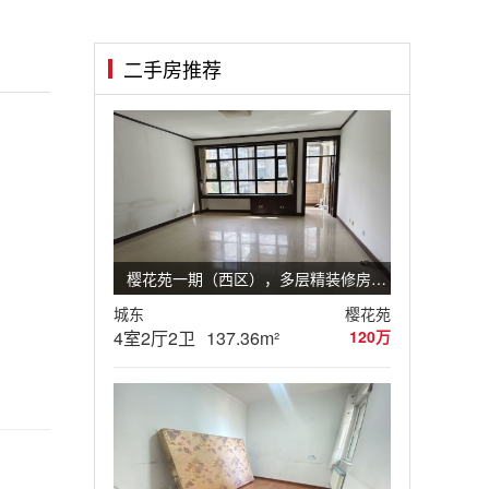
二手房推荐
樱花苑一期（西区），多层精装修房源4室2厅2卫
城东
樱花苑
4室2厅2卫
137.36m²
120万