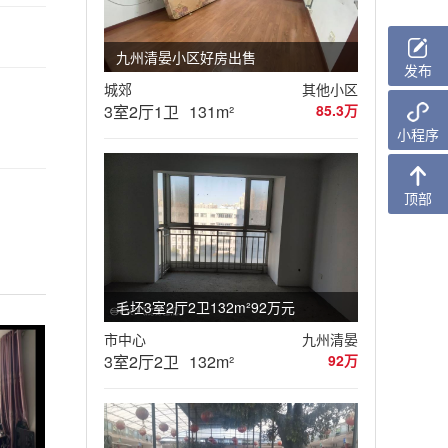
九州清晏小区好房出售
发布
城郊
其他小区
3室2厅1卫
131m²
85.3万
小程序
顶部
毛坯3室2厅2卫132m²92万元
市中心
九州清晏
3室2厅2卫
132m²
92万