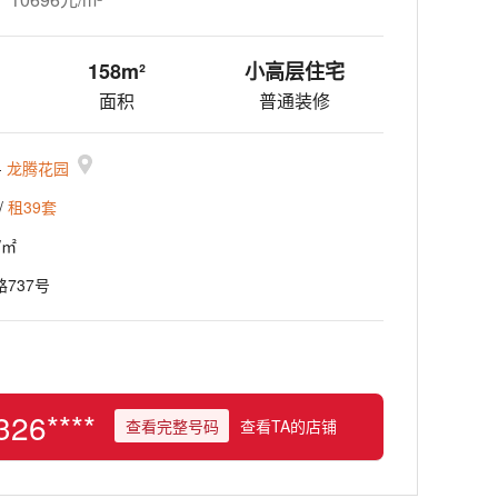
158m²
小高层住宅
面积
普通装修
-
龙腾花园
/
租39套
/㎡
737号
326****
查看完整号码
查看TA的店铺