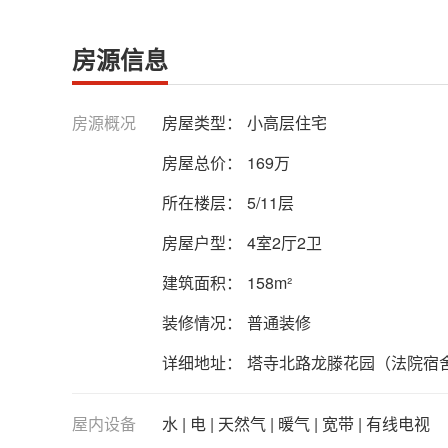
房源信息
房源概况
房屋类型：
小高层住宅
房屋总价：
169万
所在楼层：
5/11层
房屋户型：
4室2厅2卫
建筑面积：
158m²
装修情况：
普通装修
详细地址：
塔寺北路龙滕花园（法院宿
屋内设备
水 | 电 | 天然气 | 暖气 | 宽带 | 有线电视