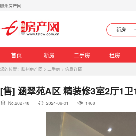
滕州房产网
新房
首页
新房
二手房
租房
您的位置：
滕州房产网
>
二手房
>
信息详情
[售] 涵翠苑A区 精装修3室2厅1卫1
No.202748
2024-06-01
1468