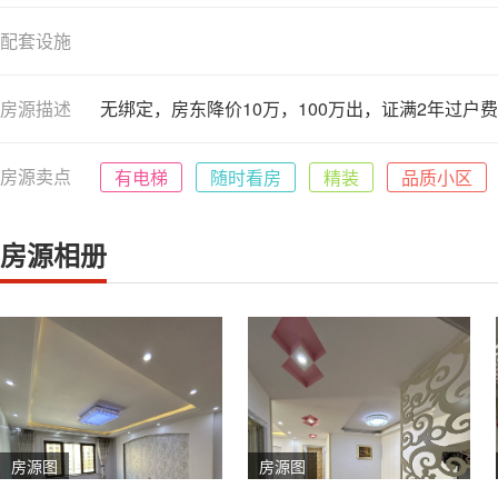
配套设施
房源描述
无绑定，房东降价10万，100万出，证满2年过户
房源卖点
有电梯
随时看房
精装
品质小区
房源相册
房源图
房源图